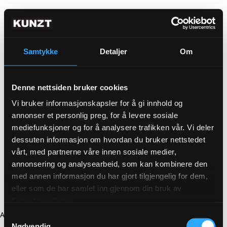
Samtykke
Detaljer
Om
Denne nettsiden bruker cookies
Vi bruker informasjonskapsler for å gi innhold og
annonser et personlig preg, for å levere sosiale
mediefunksjoner og for å analysere trafikken vår. Vi deler
dessuten informasjon om hvordan du bruker nettstedet
vårt, med partnerne våre innen sosiale medier,
annonsering og analysearbeid, som kan kombinere den
med annen informasjon du har gjort tilgjengelig for dem,
eller som de har samlet inn gjennom din bruk av
tjenestene deres.
Application error: a client-side exception has occurred (see the
Samtykkevalg
Nødvendig