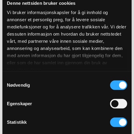
Denne nettsiden bruker cookies
Vi bruker informasjonskapsler for å gi innhold og
annonser et personlig preg, for å levere sosiale
mediefunksjoner og for å analysere trafikken vår. Vi deler
Danny Larsen om veien fra
dessuten informasjon om hvordan du bruker nettstedet
snowboardproff til ettertraktet kunstner
vårt, med partnerne våre innen sosiale medier,
annonsering og analysearbeid, som kan kombinere den
LES MER
med annen informasjon du har gjort tilgjengelig for dem,
eller som de har samlet inn gjennom din bruk av
tjenestene deres.
Samtykkevalg
Nødvendig
Prisvinnende kanal om nordisk
kunst, håndverk og design
Egenskaper
Over 350 kunstprogram. Rabatt på
Statistikk
kunst og innramming, på tegne- og
maleutstyr, kreative kurs, design og