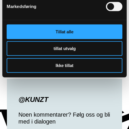
tekstil. Invitasjon og gratisbilletter til
Markedsføring
eksklusive kulturarrangement.
Nyhetsbrev om kunst. Ingen
Tillat alle
bindingstid.
tillat utvalg
ABONNER PÅ KUNZT
Ikke tillat
@KUNZT
Noen kommentarer? Følg oss og bli
med i dialogen