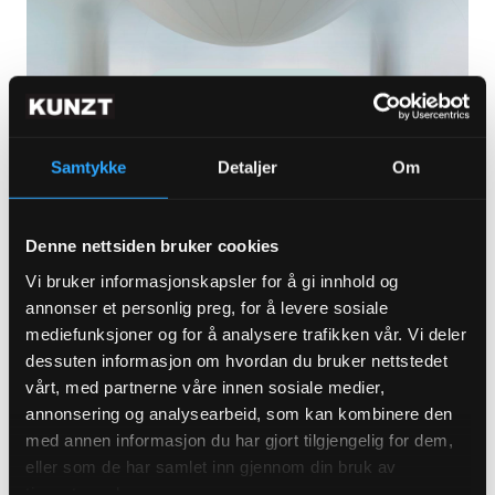
ABONNER FOR Å SE
Samtykke
Detaljer
Om
Denne nettsiden bruker cookies
Slik skaper du unike kunstutstillinger
Vi bruker informasjonskapsler for å gi innhold og
Noen ganger blir det tatt ekstra grep for å gi
annonser et personlig preg, for å levere sosiale
publikum en unik og annerledes
mediefunksjoner og for å analysere trafikken vår. Vi deler
dessuten informasjon om hvordan du bruker nettstedet
kunstopplevelse. Jeg besøker
vårt, med partnerne våre innen sosiale medier,
arkitektkontoret, Manthey Kula, hvor jeg
annonsering og analysearbeid, som kan kombinere den
snakker med arkitekt og grunnlegger, Beate
med annen informasjon du har gjort tilgjengelig for dem,
Hølmebakk. Kontoret jobber for tiden med
eller som de har samlet inn gjennom din bruk av
tjenestene deres.