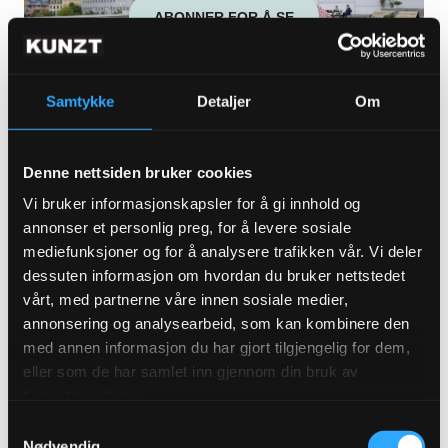
ABONNER FOR Å SE
Samtykke
Detaljer
Om
Sunniva Tillson på Nasjonalmuseet om
Denne nettsiden bruker cookies
formidling, offentlig pengebruk og mer
Vi bruker informasjonskapsler for å gi innhold og
LES MER
annonser et personlig preg, for å levere sosiale
mediefunksjoner og for å analysere trafikken vår. Vi deler
dessuten informasjon om hvordan du bruker nettstedet
vårt, med partnerne våre innen sosiale medier,
annonsering og analysearbeid, som kan kombinere den
med annen informasjon du har gjort tilgjengelig for dem,
eller som de har samlet inn gjennom din bruk av
tjenestene deres.
Samtykkevalg
ABONNER FOR Å SE
Nødvendig