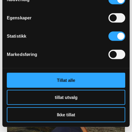
Egenskaper
Statistikk
Hilde Eilertsen Sletvold er en av Tromsø
sine viktige ildsjeler
Markedsføring
LES MER
Tillat alle
tillat utvalg
Ikke tillat