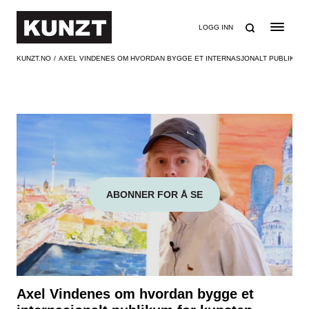
SØK
LOGG INN
KUNZT.NO
AXEL VINDENES OM HVORDAN BYGGE ET INTERNASJONALT PUBLIKUM
ABONNER FOR Å SE
Axel Vindenes om hvordan bygge et