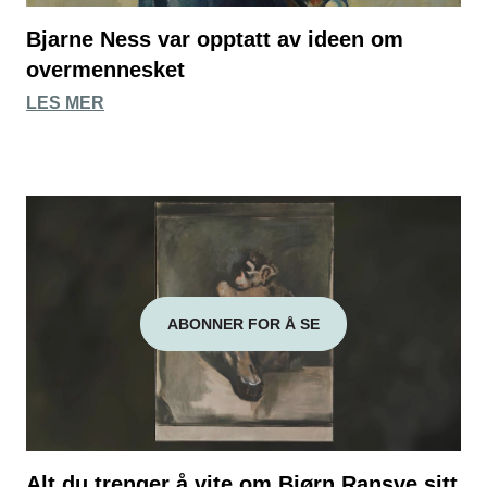
Bjarne Ness var opptatt av ideen om
overmennesket
LES MER
ABONNER FOR Å SE
Alt du trenger å vite om Bjørn Ransve sitt