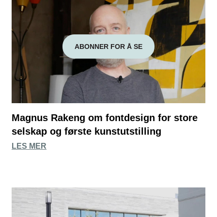
ABONNER FOR Å SE
Magnus Rakeng om fontdesign for store
selskap og første kunstutstilling
LES MER