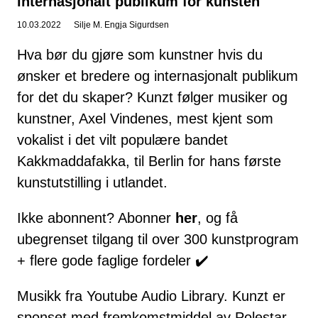
internasjonalt publikum for kunsten
10.03.2022
Silje M. Engja Sigurdsen
Hva bør du gjøre som kunstner hvis du
ønsker et bredere og internasjonalt publikum
for det du skaper? Kunzt følger musiker og
kunstner, Axel Vindenes, mest kjent som
vokalist i det vilt populære bandet
Kakkmaddafakka, til Berlin for hans første
kunstutstilling i utlandet.
Ikke abonnent? Abonner
her
, og få
ubegrenset tilgang til over 300 kunstprogram
+ flere gode faglige fordeler ✔️
Musikk fra
Youtube Audio Library
. Kunzt er
sponset med fremkomstmiddel av
Polestar
.