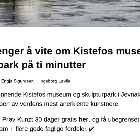
renger å vite om Kistefos mu
park på ti minutter
. Engja Sigurdsen
Ingeborg Løvlie
svinnende Kistefos museum og skulpturpark i Jevna
 noen av verdens mest anerkjente kunstnere.
 Prøv Kunzt 30 dager gratis
her
, og få ubegrenset 
m + flere gode faglige fordeler ✔️