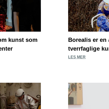
om kunst som
Borealis er en
enter
tverrfaglige k
LES MER