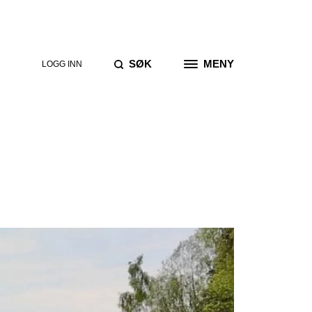
GJØR ET
SØK
MENY
SØK
LOGG INN