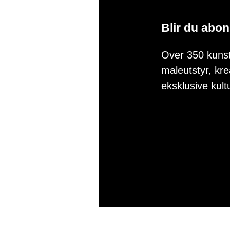
Blir du abon
Over 350 kunst
maleutstyr, krea
eksklusive kul