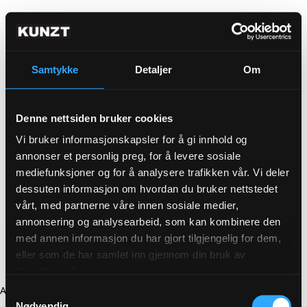
Samtykke
Detaljer
Om
Denne nettsiden bruker cookies
Vi bruker informasjonskapsler for å gi innhold og
annonser et personlig preg, for å levere sosiale
mediefunksjoner og for å analysere trafikken vår. Vi deler
dessuten informasjon om hvordan du bruker nettstedet
vårt, med partnerne våre innen sosiale medier,
annonsering og analysearbeid, som kan kombinere den
med annen informasjon du har gjort tilgjengelig for dem,
eller som de har samlet inn gjennom din bruk av
tjenestene deres.
Application error: a client-side exception has occurred (see the
Samtykkevalg
Nødvendig