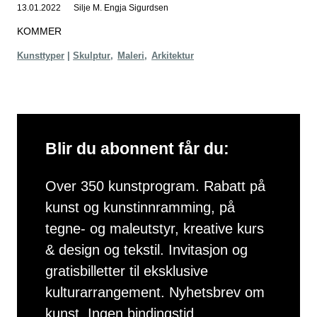
13.01.2022
Silje M. Engja Sigurdsen
KOMMER
Kunsttyper
Skulptur
Maleri
Arkitektur
Blir du abonnent får du:
Over 350 kunstprogram. Rabatt på
kunst og kunstinnramming, på
tegne- og maleutstyr, kreative kurs
& design og tekstil. Invitasjon og
gratisbilletter til eksklusive
kulturarrangement. Nyhetsbrev om
kunst. Ingen bindingstid.