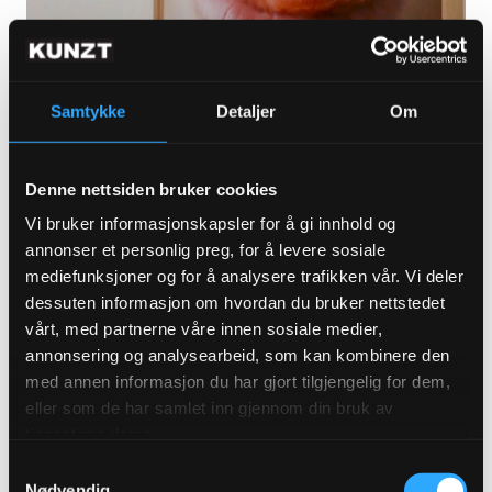
Høyersten Contemporary satser på
samtidskunst i Bergen
Samtykke
Detaljer
Om
LES MER
Denne nettsiden bruker cookies
Vi bruker informasjonskapsler for å gi innhold og
annonser et personlig preg, for å levere sosiale
mediefunksjoner og for å analysere trafikken vår. Vi deler
dessuten informasjon om hvordan du bruker nettstedet
vårt, med partnerne våre innen sosiale medier,
annonsering og analysearbeid, som kan kombinere den
ABONNER FOR Å SE
med annen informasjon du har gjort tilgjengelig for dem,
eller som de har samlet inn gjennom din bruk av
tjenestene deres.
Samtykkevalg
Nødvendig