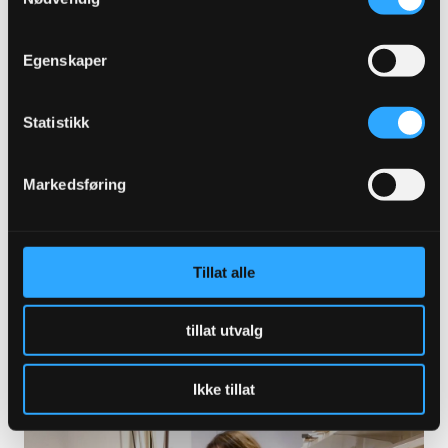
Egenskaper
Statistikk
ABONNER FOR Å SE
Markedsføring
Tillat alle
Sunniva Tillson på Nasjonalmuseet om
formidling, offentlig pengebruk og mer
tillat utvalg
LES MER
Ikke tillat