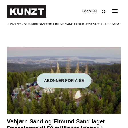
SØK
LOGG INN
KUNZT.NO
VEBJØRN SAND OG EIMUND SAND LAGER ROSESLOTTET TIL 50 MILLI
ABONNER FOR Å SE
Vebjørn Sand og Eimund Sand lager