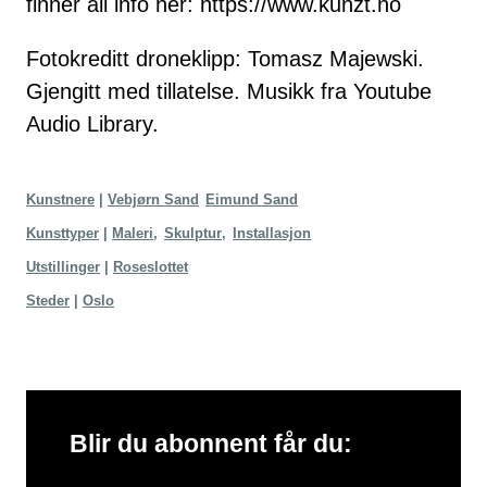
finner all info her:
https://www.kunzt.no
Fotokreditt droneklipp: Tomasz Majewski.
Gjengitt med tillatelse. Musikk fra
Youtube
Audio Library.
Kunstnere
Vebjørn Sand
Eimund Sand
Kunsttyper
Maleri
Skulptur
Installasjon
Utstillinger
Roseslottet
Steder
Oslo
Blir du abonnent får du: