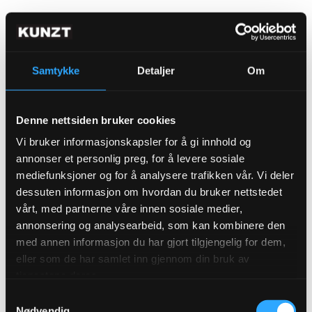
Samtykke
Detaljer
Om
Denne nettsiden bruker cookies
ABONNER FOR Å SE
Vi bruker informasjonskapsler for å gi innhold og
annonser et personlig preg, for å levere sosiale
mediefunksjoner og for å analysere trafikken vår. Vi deler
dessuten informasjon om hvordan du bruker nettstedet
vårt, med partnerne våre innen sosiale medier,
Hvilket kunstverk ville du tatt med deg
annonsering og analysearbeid, som kan kombinere den
hjem?
med annen informasjon du har gjort tilgjengelig for dem,
eller som de har samlet inn gjennom din bruk av
LES MER
tjenestene deres.
Samtykkevalg
Nødvendig