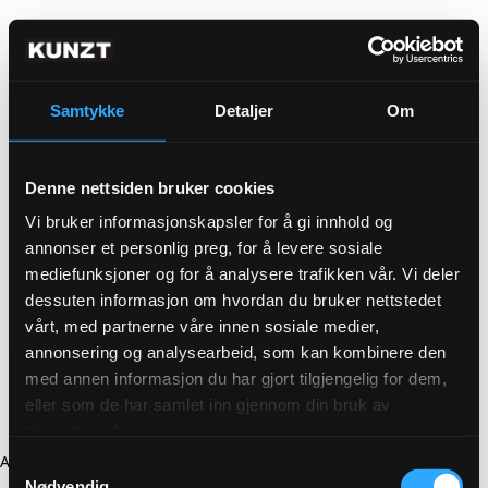
Samtykke
Detaljer
Om
Denne nettsiden bruker cookies
Vi bruker informasjonskapsler for å gi innhold og
annonser et personlig preg, for å levere sosiale
mediefunksjoner og for å analysere trafikken vår. Vi deler
dessuten informasjon om hvordan du bruker nettstedet
vårt, med partnerne våre innen sosiale medier,
annonsering og analysearbeid, som kan kombinere den
med annen informasjon du har gjort tilgjengelig for dem,
eller som de har samlet inn gjennom din bruk av
tjenestene deres.
Application error: a client-side exception has occurred (see the
Samtykkevalg
Nødvendig