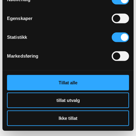
Egenskaper
Statistikk
ABONNER FOR Å SE
Markedsføring
Tillat alle
Hilde Eilertsen Sletvold er en av Tromsø
tillat utvalg
sine viktige ildsjeler
LES MER
Ikke tillat