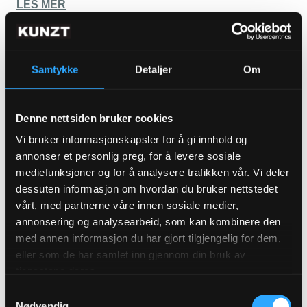
LES MER
Samtykke
Detaljer
Om
Denne nettsiden bruker cookies
Vi bruker informasjonskapsler for å gi innhold og
ABONNER FOR Å SE
annonser et personlig preg, for å levere sosiale
mediefunksjoner og for å analysere trafikken vår. Vi deler
dessuten informasjon om hvordan du bruker nettstedet
vårt, med partnerne våre innen sosiale medier,
annonsering og analysearbeid, som kan kombinere den
med annen informasjon du har gjort tilgjengelig for dem,
Sunniva Tillson på Nasjonalmuseet om
eller som de har samlet inn gjennom din bruk av
formidling, offentlig pengebruk og mer
tjenestene deres.
LES MER
Samtykkevalg
Nødvendig