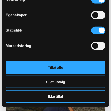
Egenskaper
Statistikk
Hilde Eilertsen Sletvold er en av Tromsø
sine viktige ildsjeler
LES MER
Markedsføring
Tillat alle
tillat utvalg
Ikke tillat