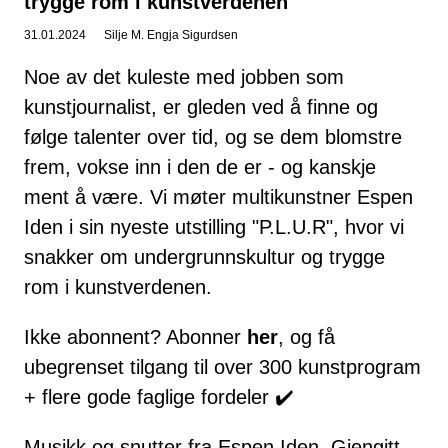
trygge rom i kunstverdenen
31.01.2024
Silje M. Engja Sigurdsen
Noe av det kuleste med jobben som
kunstjournalist, er gleden ved å finne og
følge talenter over tid, og se dem blomstre
frem, vokse inn i den de er - og kanskje
ment å være. Vi møter multikunstner Espen
Iden i sin nyeste utstilling "P.L.U.R", hvor vi
snakker om undergrunnskultur og trygge
rom i kunstverdenen.
Ikke abonnent? Abonner
her
, og få
ubegrenset tilgang til over 300 kunstprogram
+ flere gode faglige fordeler ✔️
Musikk og snutter fra Espen Iden. Gjengitt