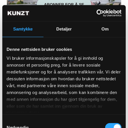
ABONNER FOR Å SE
Samtykke
Detaljer
Om
Sunniva Tillson på Nasjonalmuseet om
Denne nettsiden bruker cookies
formidling, offentlig pengebruk og mer
Vi bruker informasjonskapsler for å gi innhold og
LES MER
annonser et personlig preg, for å levere sosiale
mediefunksjoner og for å analysere trafikken vår. Vi deler
dessuten informasjon om hvordan du bruker nettstedet
vårt, med partnerne våre innen sosiale medier,
annonsering og analysearbeid, som kan kombinere den
med annen informasjon du har gjort tilgjengelig for dem,
eller som de har samlet inn gjennom din bruk av
tjenestene deres.
ABONNER FOR Å SE
Samtykkevalg
Nødvendig