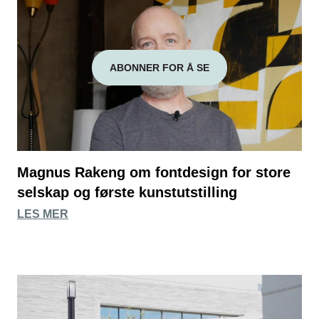
ABONNER FOR Å SE
Magnus Rakeng om fontdesign for store
selskap og første kunstutstilling
LES MER