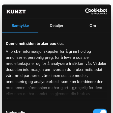
Samtykke
Detaljer
Om
ABONNER FOR Å SE
Denne nettsiden bruker cookies
Vi bruker informasjonskapsler for å gi innhold og
annonser et personlig preg, for å levere sosiale
mediefunksjoner og for å analysere trafikken vår. Vi deler
dessuten informasjon om hvordan du bruker nettstedet
Hilde Eilertsen Sletvold er en av Tromsø
vårt, med partnerne våre innen sosiale medier,
sine viktige ildsjeler
annonsering og analysearbeid, som kan kombinere den
LES MER
med annen informasjon du har gjort tilgjengelig for dem,
eller som de har samlet inn gjennom din bruk av
tjenestene deres.
Samtykkevalg
Nødvendig