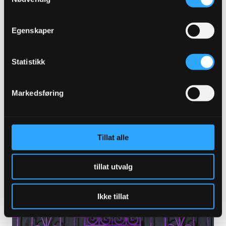
Egenskaper
Statistikk
Markedsføring
Dette er noen av Norges vakreste kunst-
og kulturdestinasjoner
Tillat alle
LES MER
tillat utvalg
Ikke tillat