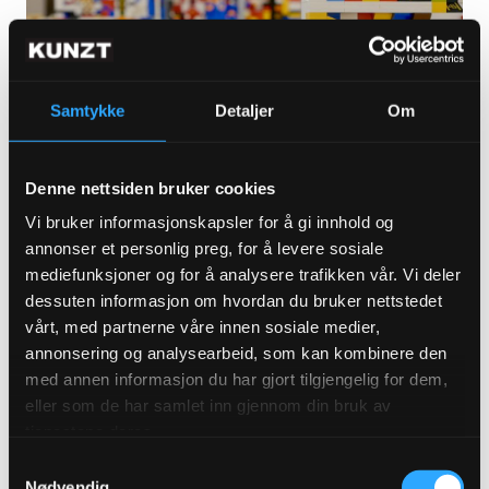
Samtykke
Detaljer
Om
ABONNER FOR Å SE
Denne nettsiden bruker cookies
Vi bruker informasjonskapsler for å gi innhold og
annonser et personlig preg, for å levere sosiale
Søren Krag stiller politiske spørsmål med
mediefunksjoner og for å analysere trafikken vår. Vi deler
dessuten informasjon om hvordan du bruker nettstedet
LEGO hos Skog Art space
vårt, med partnerne våre innen sosiale medier,
LES MER
annonsering og analysearbeid, som kan kombinere den
med annen informasjon du har gjort tilgjengelig for dem,
eller som de har samlet inn gjennom din bruk av
tjenestene deres.
Samtykkevalg
Nødvendig