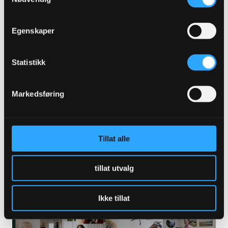
Egenskaper
ABONNER FOR Å SE
Statistikk
Markedsføring
Kunstprognosen - dette vil prege kunst-
og kulturbransjen i 2025
LES MER
Tillat alle
tillat utvalg
Ikke tillat