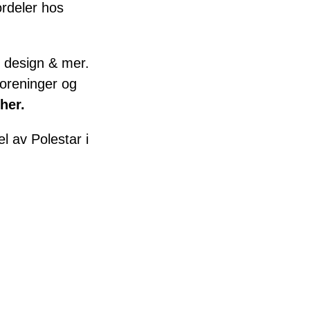
ordeler hos
, design & mer.
foreninger og
her
.
el av
Polestar
i