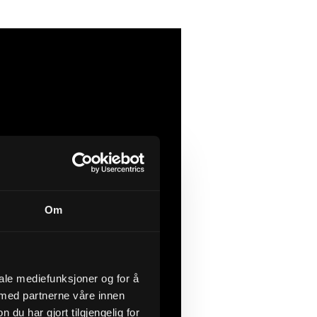
 tegne- og
etter til
gstid.
Om
iale mediefunksjoner og for å
 med partnerne våre innen
u har gjort tilgjengelig for