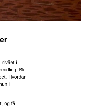
er
nivået i
midling. Bli
seet. Hvordan
hun i
, og få