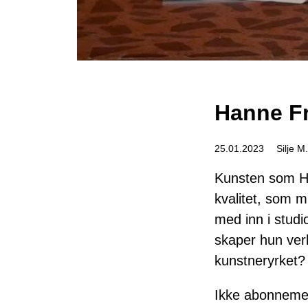
Hanne Fr
25.01.2023
Silje M
Kunsten som Ha
kvalitet, som m
med inn i studi
skaper hun ver
kunstneryrket?
Ikke abonnemen