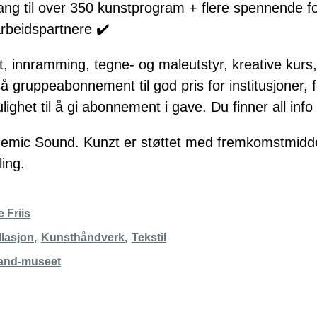
ang til over 350 kunstprogram + flere spennende f
rbeidspartnere ✔️
, innramming, tegne- og maleutstyr, kreative kurs
så gruppeabonnement til god pris for institusjoner, 
lighet til å gi abonnement i gave. Du finner all info
demic Sound
. Kunzt er støttet med fremkomstmidd
ling.
 Friis
llasjon
Kunsthåndverk
Tekstil
land-museet