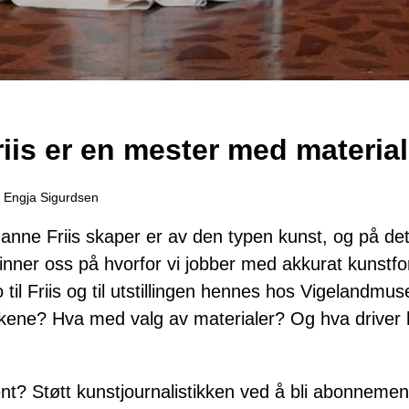
iis er en mester med material
. Engja Sigurdsen
nne Friis skaper er av den typen kunst, og på det 
inner oss på hvorfor vi jobber med akkurat kunstfor
o til Friis og til utstillingen hennes hos Vigelandmu
kene? Hva med valg av materialer? Og hva driver 
t? Støtt kunstjournalistikken ved å bli abonnement