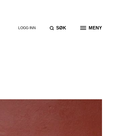
GJØR ET
SØK
MENY
SØK
LOGG INN