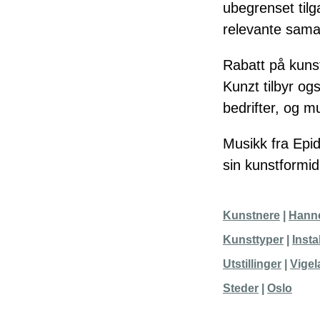
ubegrenset tilg
relevante sama
Rabatt på kunst
Kunzt tilbyr og
bedrifter, og mu
Musikk fra
Epi
sin kunstformid
Kunstnere
Hanne
Kunsttyper
Insta
Utstillinger
Vige
Steder
Oslo