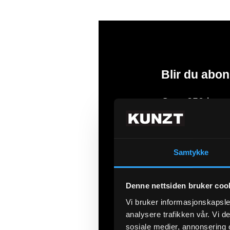
Blir du abon
Over 350 kunst
maleutstyr, krea
eksklusive kul
Samtykke
Denne nettsiden bruker coo
Vi bruker informasjonskapsler
analysere trafikken vår. Vi 
sosiale medier, annonsering 