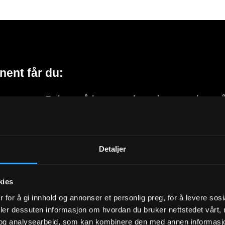
nent får du:
program. Rabatt på kunst og kunstinnramming, på
tive kurs & design og tekstil. Invitasjon og gratisbill
turarrangement. Nyhetsbrev om kunst. Ingen bindin
Detaljer
kies
ABONNER PÅ KUNZT
 for å gi innhold og annonser et personlig preg, for å levere sos
deler dessuten informasjon om hvordan du bruker nettstedet vårt,
og analysearbeid, som kan kombinere den med annen informasjon d